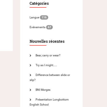
Catégories
Langue
116
Evénements
67
Nouvelles récentes
Bear, carry or wear?
Try as I might.....
Difference between slide or
slip?
BNI Morges
Présentation Longbottom
English School