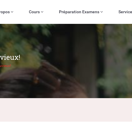
ropos
Cours
Préparation Examens
Servic
vieux!
uvieux!