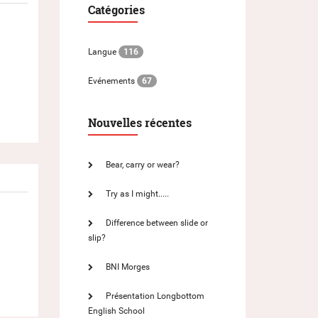
Catégories
Langue
116
Evénements
67
Nouvelles récentes
Bear, carry or wear?
Try as I might.....
Difference between slide or
slip?
BNI Morges
Présentation Longbottom
English School