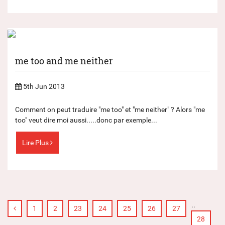
me too and me neither
5th Jun 2013
Comment on peut traduire "me too" et "me neither" ? Alors "me
too" veut dire moi aussi.....donc par exemple...
Lire Plus
..
1
2
23
24
25
26
27
28