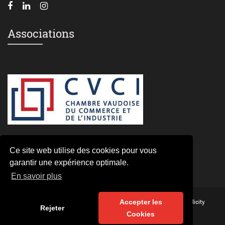
Associations
Ce site web utilise des cookies pour vous
Laissez un commentaire
garantir une expérience optimale.
En savoir plus
Accepter les
© Copyright 2017 -
Longbottom English School
- par
Total Simplicity
Rejeter
ACCUEIL
INTAKE TEST
QUI SOMMES-NOUS
Cookies
CONTACTEZ-NOUS
LIEUX DE COURS