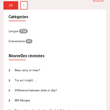
29
Catégories
Langue
116
Evénements
67
Nouvelles récentes
Bear, carry or wear?
Try as I might.....
Difference between slide or slip?
BNI Morges