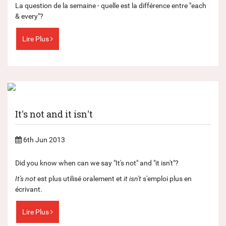
La question de la semaine - quelle est la différence entre "each
& every"?
Lire Plus
It's not and it isn't
6th Jun 2013
Did you know when can we say "It's not" and "it isn't"?
It's not
est plus utilisé oralement et
it isn't
s'emploi plus en
écrivant.
Lire Plus