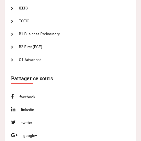
IELTS
TOEIC
B1 Business Preliminary
B2 First (FCE)
C1 Advanced
Partager ce cours
facebook
linkedin
twitter
google+