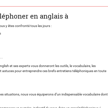
léphoner en anglais à
us y êtes confronté tous les jours :
s
ie…
ish et ses experts vous donneront les outils, le vocabulaire, les
 et astuces pour entreprendre ces brefs entretiens téléphoniques en toute
des situations, nous vous équiperons d’un indispensable vocabulaire dont
te, composer un numéro, indicatif du pays, faire un appel téléphonique /