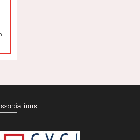
n
ssociations