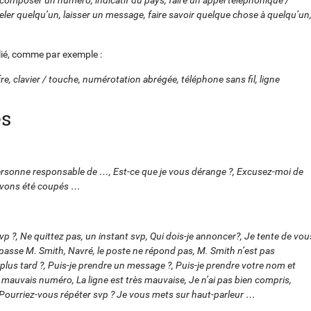
eler quelqu’un, laisser un message, faire savoir quelque chose à quelqu’un
blié, comme par exemple :
re, clavier / touche, numérotation abrégée, téléphone sans fil, ligne
es
la personne responsable de …, Est-ce que je vous dérange ?, Excusez-moi de
 avons été coupés …
svp ?, Ne quittez pas, un instant svp, Qui dois-je annoncer?, Je tente de vou
 passe M. Smith, Navré, le poste ne répond pas, M. Smith n’est pas
lus tard ?, Puis-je prendre un message ?, Puis-je prendre votre nom et
 mauvais numéro, La ligne est très mauvaise, Je n’ai pas bien compris,
 Pourriez-vous répéter svp ? Je vous mets sur haut-parleur …