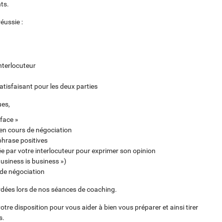
ts.
éussie :
nterlocuteur
satisfaisant pour les deux parties
ues,
 face »
 en cours de négociation
phrase positives
e par votre interlocuteur pour exprimer son opinion
Business is business »)
 de négociation
rdées lors de nos séances de coaching.
tre disposition pour vous aider à bien vous préparer et ainsi tirer
s.