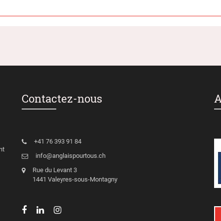
Contactez-nous
A
+41 76 393 91 84
nt
info@anglaispourtous.ch
Rue du Levant 3
1441 Valeyres-sous-Montagny